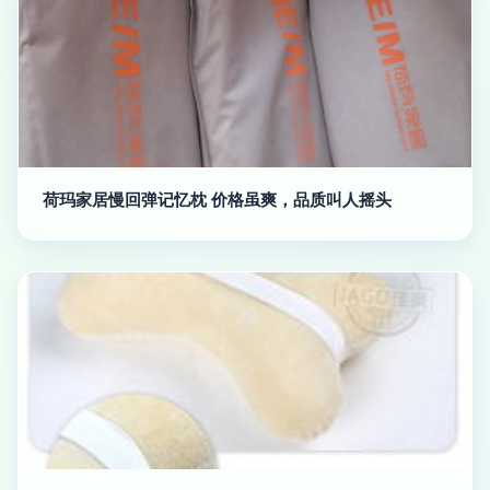
荷玛家居慢回弹记忆枕 价格虽爽，品质叫人摇头