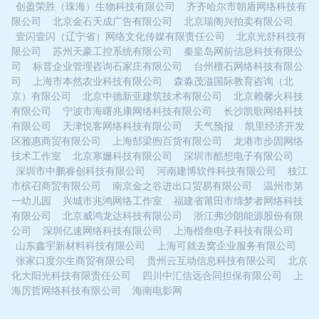
创盈荣胜（珠海）生物科技有限公司
齐齐哈尔市朝盾网络科技有
限公司
北京金石天成广告有限公司
北京瑞阁兴拍卖有限公司
壹闪壹闪（辽宁省）网络文化传媒有限责任公司
北京光舒科技有
限公司
苏州天豪工控系统有限公司
秦皇岛网前信息科技有限公
司
标普企业管理咨询石家庄有限公司
台州檀石网络科技有限公
司
上海市本然农业科技有限公司
森淼茂溢国际教育咨询（北
京）有限公司
北京中德新亚建筑技术有限公司
北京赖馨火科技
有限公司
宁波市海曙兆康网络科技有限公司
长沙凯歌网络科技
有限公司
天津悦客网络科技有限公司
天气预报
凯里经济开发
区雅惠商贸有限公司
上海郜梁煦百货有限公司
龙港市步固网络
技术工作室
北京寒姗科技有限公司
深圳市酷想电子有限公司
深圳市中鹏睿创科技有限公司
河南建博软件科技有限公司
枝江
市槟召商贸有限公司
南京金之谷进出口贸易有限公司
温州市第
一幼儿园
兴城市兆鸿网络工作室
福建省莆田市缔梦者网络科技
有限公司
北京威鸿龙达科技有限公司
浙江弗沙朗能源股份有限
公司
深圳亿速网络科技有限公司
上海楷叁电子科技有限公司
山东鑫宇新材料科技有限公司
上海可就去窝企业服务有限公司
张家口度尔生商贸有限公司
贵州云互动信息科技有限公司
北京
化大阳光科技有限责任公司
四川中汇信远合同担保有限公司
上
海厉哲网络科技有限公司
海南电影网