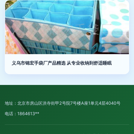
义乌市锦宏手袋厂产品精选 从专业收纳到舒适睡眠
地址：北京市房山区洪寺街甲2号院7号楼A座1单元4层4040号
电话：1864613**