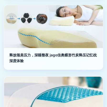
释放颈肩压力，深睡整夜 jago佳奥蝶形竹炭释压记忆枕
深度体验