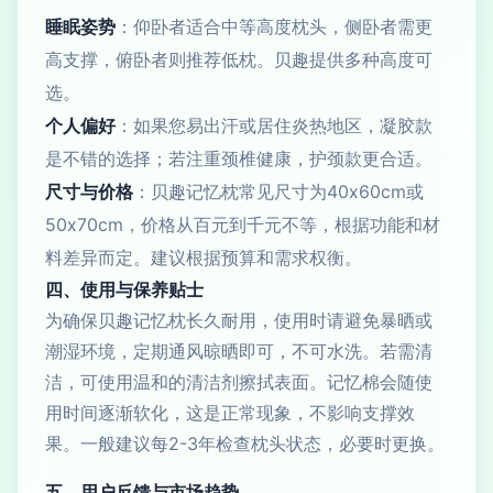
睡眠姿势
：仰卧者适合中等高度枕头，侧卧者需更
高支撑，俯卧者则推荐低枕。贝趣提供多种高度可
选。
个人偏好
：如果您易出汗或居住炎热地区，凝胶款
是不错的选择；若注重颈椎健康，护颈款更合适。
尺寸与价格
：贝趣记忆枕常见尺寸为40x60cm或
50x70cm，价格从百元到千元不等，根据功能和材
料差异而定。建议根据预算和需求权衡。
四、使用与保养贴士
为确保贝趣记忆枕长久耐用，使用时请避免暴晒或
潮湿环境，定期通风晾晒即可，不可水洗。若需清
洁，可使用温和的清洁剂擦拭表面。记忆棉会随使
用时间逐渐软化，这是正常现象，不影响支撑效
果。一般建议每2-3年检查枕头状态，必要时更换。
五、用户反馈与市场趋势