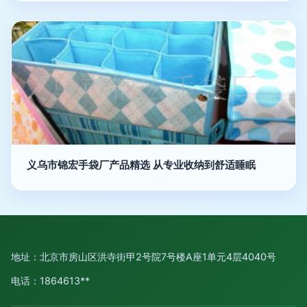
义乌市锦宏手袋厂产品精选 从专业收纳到舒适睡眠
地址：北京市房山区洪寺街甲2号院7号楼A座1单元4层4040号
电话：1864613**