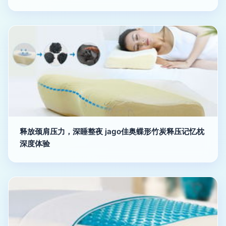
释放颈肩压力，深睡整夜 jago佳奥蝶形竹炭释压记忆枕
深度体验