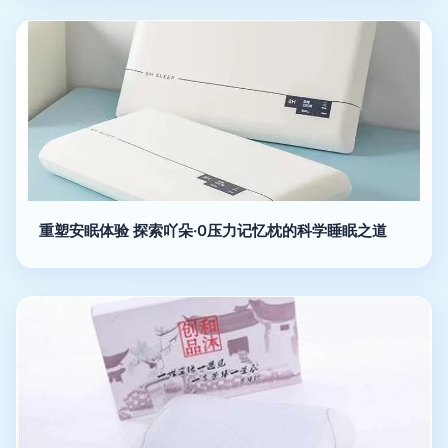
重塑安眠体验 探索吖朵·0压力记忆枕的科学睡眠之道